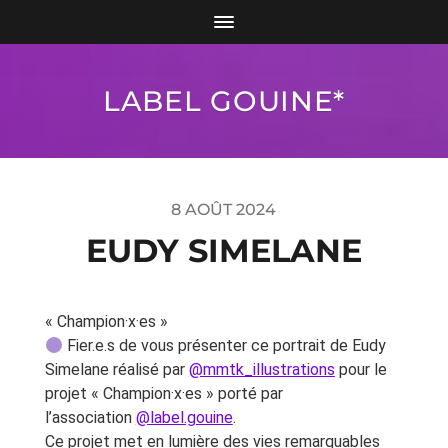
LABEL GOUINE*
8 AOÛT 2024
EUDY SIMELANE
« Champion·x·es »
Fier.e.s de vous présenter ce portrait de Eudy
Simelane réalisé par
@mmtk_illustrations
pour le
projet « Champion·x·es » porté par
l’association
@label.gouine
.
Ce projet met en lumière des vies remarquables