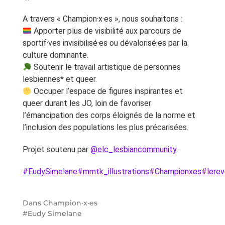
A travers « Champion·x·es », nous souhaitons :
Apporter plus de visibilité aux parcours de
sportif·ves invisibilisé·es ou dévalorisé·es par la
culture dominante.
Soutenir le travail artistique de personnes
lesbiennes* et queer.
Occuper l’espace de figures inspirantes et
queer durant les JO, loin de favoriser
l’émancipation des corps éloignés de la norme et
l’inclusion des populations les plus précarisées.
Projet soutenu par
@elc_lesbiancommunity
.
#EudySimelane
#mmtk_illustrations
#Championxes
#lerev
Dans
Champion·x·es
Eudy Simelane