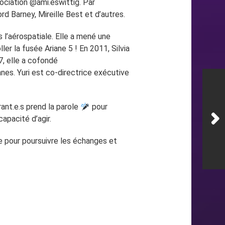
sociation @ami.eswittig. Par
rd Barney, Mireille Best et d’autres.
s l’aérospatiale. Elle a mené une
er la fusée Ariane 5 ! En 2011, Silvia
7, elle a cofondé
nnes. Yuri est co-directrice exécutive
ant.e.s prend la parole
pour
capacité d’agir.
e pour poursuivre les échanges et