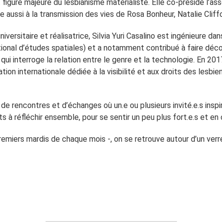
 figure majeure du lesbianisme matérialiste. Elle co-préside l’as
pe aussi à la transmission des vies de Rosa Bonheur, Natalie Cliffo
versitaire et réalisatrice, Silvia Yuri Casalino est ingénieure dan
tional d’études spatiales) et a notamment contribué à faire décoll
qui interroge la relation entre le genre et la technologie. En 201
on internationale dédiée à la visibilité et aux droits des lesbie
 rencontres et d’échanges où un.e ou plusieurs invité.e.s inspir
 à réfléchir ensemble, pour se sentir un peu plus fort.e.s et en 
emiers mardis de chaque mois -, on se retrouve autour d’un verr