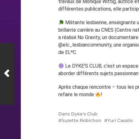
travaux de Monique Wittig, autrice et
différentes publications, elle partici
Militante lesbienne, enseignante uni
brillante carrière au CNES (Centre na
a réalisé No Gravity, un documentaire 
@elc_lesbiancommunity, une organisati
de EL*C.
Le DYKE’S CLUB, c’est un espace de
aborder différents sujets passionnants
Après chaque rencontre – tous les pr
refaire le monde
!
Dans
Dyke's Club
Suzette Robichon
Yuri Casalio