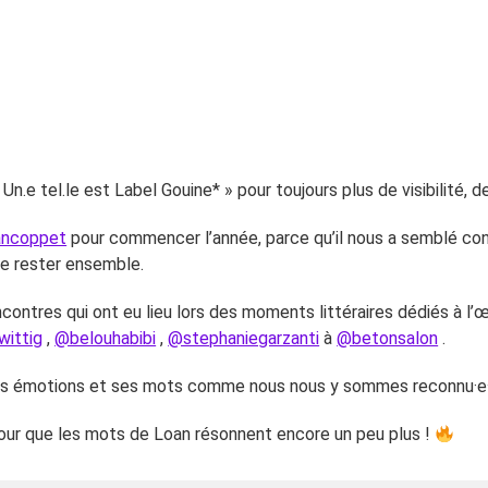
 Un.e tel.le est Label Gouine* » pour toujours plus de visibilité, d
ancoppet
pour commencer l’année, parce qu’il nous a semblé con
de rester ensemble.
encontres qui ont eu lieu lors des moments littéraires dédiés à 
wittig
,
@belouhabibi
,
@stephaniegarzanti
à
@betonsalon
.
ses émotions et ses mots comme nous nous y sommes reconnu·e
pour que les mots de Loan résonnent encore un peu plus !