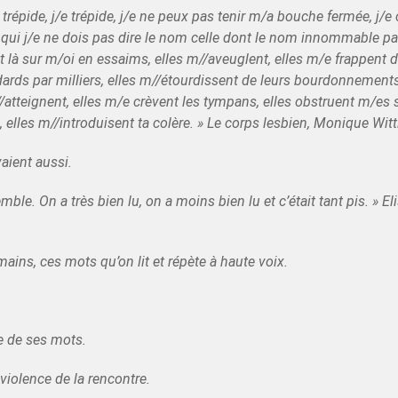
trépide, j/e trépide, j/e ne peux pas tenir m/a bouche fermée, j/e cri
i j/e ne dois pas dire le nom celle dont le nom innommable par 
t là sur m/oi en essaims, elles m//aveuglent, elles m/e frappent d
dards par milliers, elles m//étourdissent de leurs bourdonnements 
//atteignent, elles m/e crèvent les tympans, elles obstruent m/es s
 elles m//introduisent ta colère. »
Le corps lesbien, Monique Witt
vaient aussi.
ble. On a très bien lu, on a moins bien lu et c’était tant pis. »
Eli
ains, ces mots qu’on lit et répète à haute voix.
e de ses mots.
 violence de la rencontre.