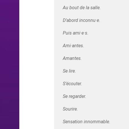
Au bout de la salle.
D’abord inconnu·e.
Puis ami·e·s.
Ami·antes.
Amantes.
Se lire.
S’écouter.
Se regarder.
Sourire.
Sensation innommable.