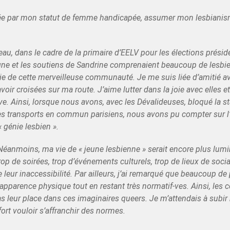
sée par mon statut de femme handicapée, assumer mon lesbianisme
 dans le cadre de la primaire d’EELV pour les élections président
ne et les soutiens de Sandrine comprenaient beaucoup de lesbie
rtie de cette merveilleuse communauté. Je me suis liée d’amitié ave
voir croisées sur ma route. J’aime lutter dans la joie avec elles et
euve. Ainsi, lorsque nous avons, avec les Dévalideuses, bloqué la s
des transports en commun parisiens, nous avons pu compter sur l
 génie lesbien ».
! Néanmoins, ma vie de « jeune lesbienne » serait encore plus lum
 de soirées, trop d’événements culturels, trop de lieux de socia
leur inaccessibilité. Par ailleurs, j’ai remarqué que beaucoup d
r apparence physique tout en restant très normatif-ves. Ainsi, les c
as leur place dans ces imaginaires queers. Je m’attendais à subir
ort vouloir s’affranchir des normes.